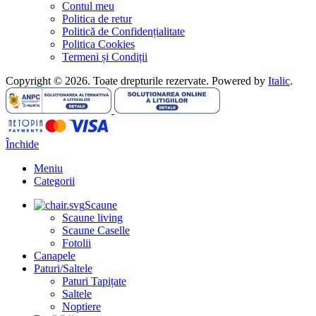
Contul meu
Politica de retur
Politică de Confidențialitate
Politica Cookies
Termeni și Condiții
Copyright © 2026. Toate drepturile rezervate. Powered by
Italic
.
Închide
Meniu
Categorii
Scaune
Scaune living
Scaune Caselle
Fotolii
Canapele
Paturi/Saltele
Paturi Tapițate
Saltele
Noptiere