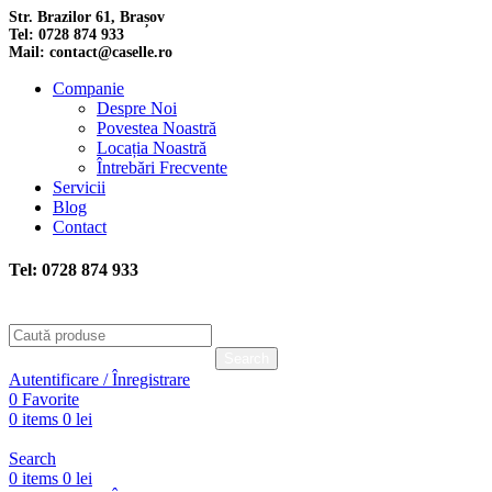
Str. Brazilor 61, Brașov
Tel: 0728 874 933
Mail: contact@caselle.ro
Companie
Despre Noi
Povestea Noastră
Locația Noastră
Întrebări Frecvente
Servicii
Blog
Contact
Tel: 0728 874 933
Search
Autentificare / Înregistrare
0
Favorite
0
items
0
lei
Search
0
items
0
lei