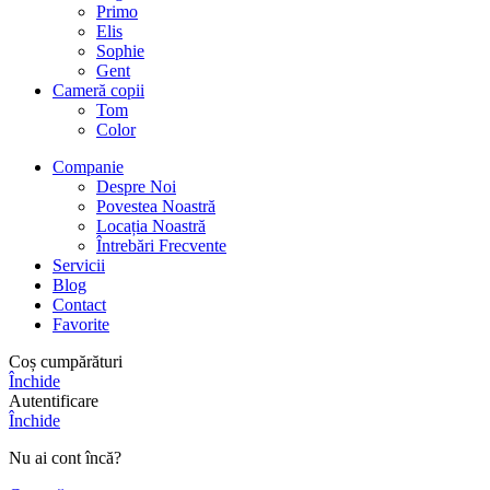
Primo
Elis
Sophie
Gent
Cameră copii
Tom
Color
Companie
Despre Noi
Povestea Noastră
Locația Noastră
Întrebări Frecvente
Servicii
Blog
Contact
Favorite
Coș cumpărături
Închide
Autentificare
Închide
Nu ai cont încă?