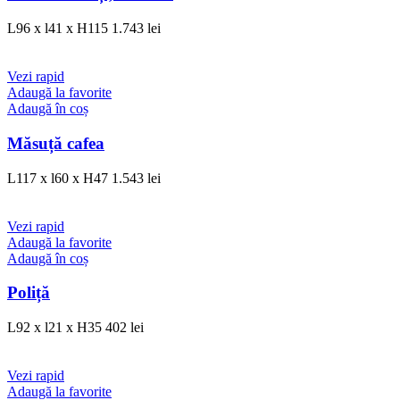
L96 x l41 x H115
1.743
lei
Vezi rapid
Adaugă la favorite
Adaugă în coș
Măsuță cafea
L117 x l60 x H47
1.543
lei
Vezi rapid
Adaugă la favorite
Adaugă în coș
Poliță
L92 x l21 x H35
402
lei
Vezi rapid
Adaugă la favorite