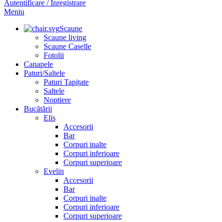
Autentificare / Înregistrare
Meniu
Scaune
Scaune living
Scaune Caselle
Fotolii
Canapele
Paturi/Saltele
Paturi Tapițate
Saltele
Noptiere
Bucătării
Elis
Accesorii
Bar
Corpuri inalte
Corpuri inferioare
Corpuri superioare
Evelin
Accesorii
Bar
Corpuri inalte
Corpuri inferioare
Corpuri superioare