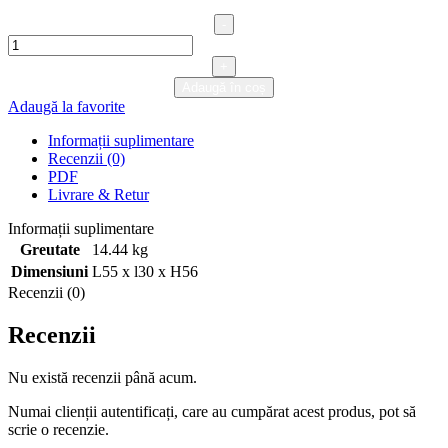
Cantitate
Suspendat
55
Adaugă în coș
Adaugă la favorite
Informații suplimentare
Recenzii (0)
PDF
Livrare & Retur
Informații suplimentare
Greutate
14.44 kg
Dimensiuni
L55 x l30 x H56
Recenzii (0)
Recenzii
Nu există recenzii până acum.
Numai clienții autentificați, care au cumpărat acest produs, pot să
scrie o recenzie.