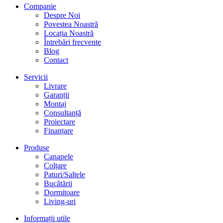
Companie
Despre Noi
Povestea Noastră
Locația Noastră
Întrebări frecvente
Blog
Contact
Servicii
Livrare
Garanții
Montaj
Consultanță
Proiectare
Finanțare
Produse
Canapele
Colțare
Paturi/Saltele
Bucătării
Dormitoare
Living-uri
Informații utile