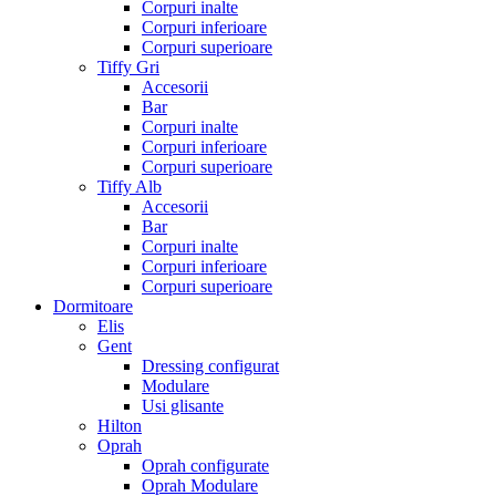
Corpuri inalte
Corpuri inferioare
Corpuri superioare
Tiffy Gri
Accesorii
Bar
Corpuri inalte
Corpuri inferioare
Corpuri superioare
Tiffy Alb
Accesorii
Bar
Corpuri inalte
Corpuri inferioare
Corpuri superioare
Dormitoare
Elis
Gent
Dressing configurat
Modulare
Usi glisante
Hilton
Oprah
Oprah configurate
Oprah Modulare