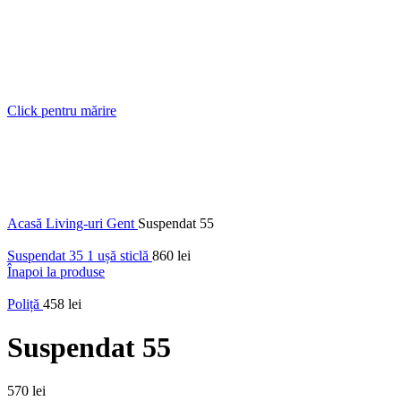
Click pentru mărire
Acasă
Living-uri
Gent
Suspendat 55
Suspendat 35 1 ușă sticlă
860
lei
Înapoi la produse
Poliță
458
lei
Suspendat 55
570
lei