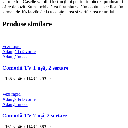
iar ulterior, Caselle va oferi instrucțiuni pentru trimiterea produsului
către depozit. Suma achitată va fi rambursată în contul specificat, în
termen de 10-14 zile de la recepționarea și verificarea returului.
Produse similare
Vezi rapid
Adaugă la favorite
Adaugă în coș
Comodă TV 1 ușă, 2 sertare
L135 x l46 x H48
1.293
lei
Vezi rapid
Adaugă la favorite
Adaugă în coș
Comodă TV 2 uși, 2 sertare
L161 x l46 x H48
1.583
lei