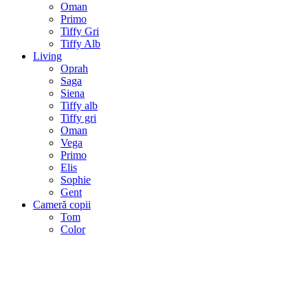
Oman
Primo
Tiffy Gri
Tiffy Alb
Living
Oprah
Saga
Siena
Tiffy alb
Tiffy gri
Oman
Vega
Primo
Elis
Sophie
Gent
Cameră copii
Tom
Color