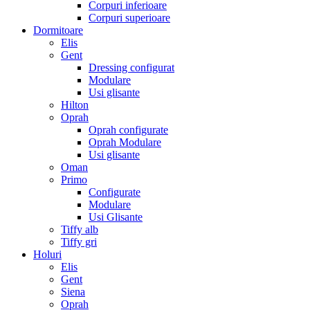
Corpuri inferioare
Corpuri superioare
Dormitoare
Elis
Gent
Dressing configurat
Modulare
Usi glisante
Hilton
Oprah
Oprah configurate
Oprah Modulare
Usi glisante
Oman
Primo
Configurate
Modulare
Usi Glisante
Tiffy alb
Tiffy gri
Holuri
Elis
Gent
Siena
Oprah