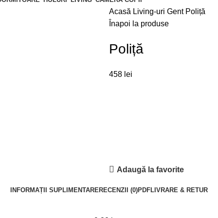
Acasă
Living-uri
Gent
Poliță
Înapoi la produse
Poliță
458
lei
Adaugă la favorite
INFORMAȚII SUPLIMENTARE
RECENZII (0)
PDF
LIVRARE & RETUR