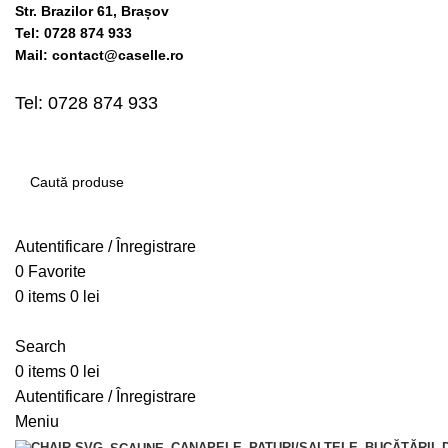
Str. Brazilor 61, Brașov
Tel: 0728 874 933
Mail: contact@caselle.ro
Tel: 0728 874 933
Autentificare / Înregistrare
0
Favorite
0
items
0
lei
Search
0
items
0
lei
Autentificare / Înregistrare
Meniu
CANAPELE
PATURI/SALTELE
BUCĂTĂRII