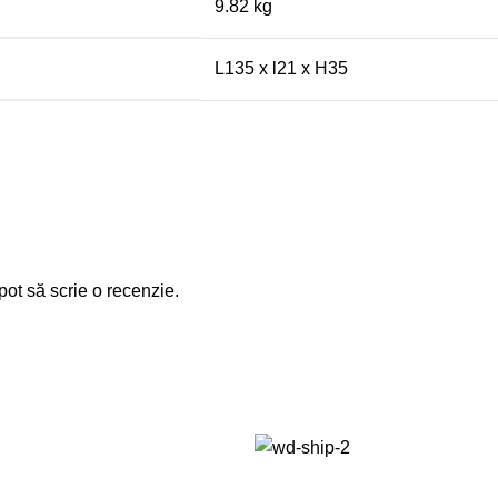
9.82 kg
L135 x l21 x H35
pot să scrie o recenzie.