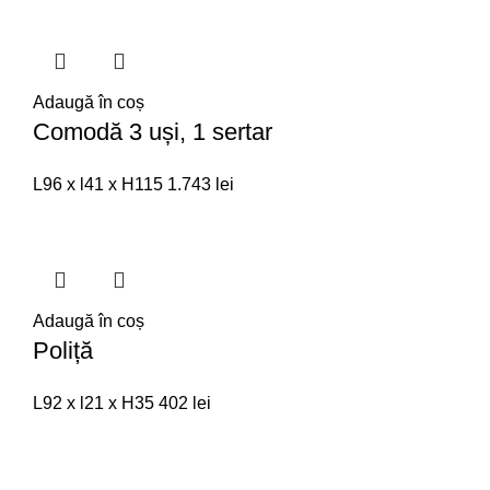
Adaugă în coș
Comodă 3 uși, 1 sertar
L96 x l41 x H115
1.743
lei
Adaugă în coș
Poliță
L92 x l21 x H35
402
lei