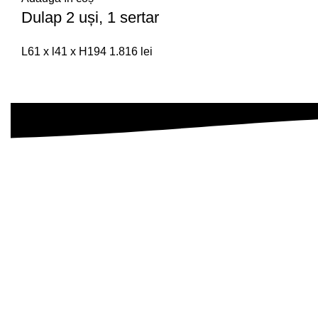
Dulap 2 uși, 1 sertar
L61 x l41 x H194
1.816
lei
Abonează-te la newsletter
Fii primul care află despre noutăți, oferte exclus
Companie
Despre Noi
Eleganță, confort și calitate,
direct în locuința ta. Te
Povestea Noastr
așteptăm să descoperi
Locația Noastră