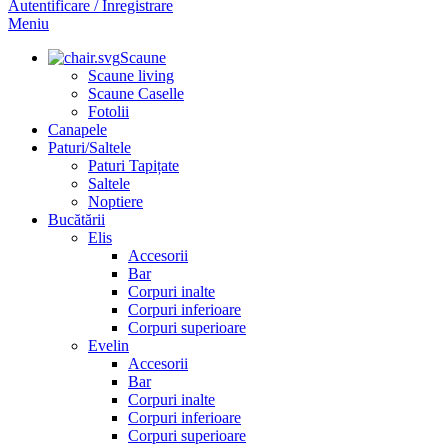
Autentificare / Înregistrare
Meniu
Scaune
Scaune living
Scaune Caselle
Fotolii
Canapele
Paturi/Saltele
Paturi Tapițate
Saltele
Noptiere
Bucătării
Elis
Accesorii
Bar
Corpuri inalte
Corpuri inferioare
Corpuri superioare
Evelin
Accesorii
Bar
Corpuri inalte
Corpuri inferioare
Corpuri superioare