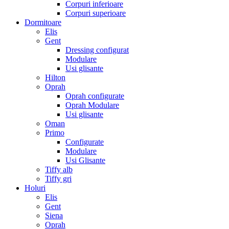
Corpuri inferioare
Corpuri superioare
Dormitoare
Elis
Gent
Dressing configurat
Modulare
Usi glisante
Hilton
Oprah
Oprah configurate
Oprah Modulare
Usi glisante
Oman
Primo
Configurate
Modulare
Usi Glisante
Tiffy alb
Tiffy gri
Holuri
Elis
Gent
Siena
Oprah