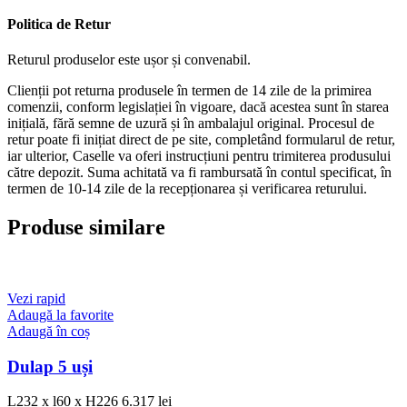
Politica de Retur
Returul produselor este ușor și convenabil.
Clienții pot returna produsele în termen de 14 zile de la primirea
comenzii, conform legislației în vigoare, dacă acestea sunt în starea
inițială, fără semne de uzură și în ambalajul original. Procesul de
retur poate fi inițiat direct de pe site, completând formularul de retur,
iar ulterior, Caselle va oferi instrucțiuni pentru trimiterea produsului
către depozit. Suma achitată va fi rambursată în contul specificat, în
termen de 10-14 zile de la recepționarea și verificarea returului.
Produse similare
Vezi rapid
Adaugă la favorite
Adaugă în coș
Dulap 5 uși
L232 x l60 x H226
6.317
lei