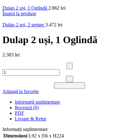
Dulap 2 uși, 1 Oglindă
2.862
lei
Înapoi la produse
Dulap 2 uși, 2 sertare
3.472
lei
Dulap 2 uși, 1 Oglindă
2.383
lei
Cantitate
Dulap
2
Adaugă în coș
uși,
Adaugă la favorite
1
Oglindă
Informații suplimentare
Recenzii (0)
PDF
Livrare & Retur
Informații suplimentare
Dimensiuni
L92 x l56 x H224