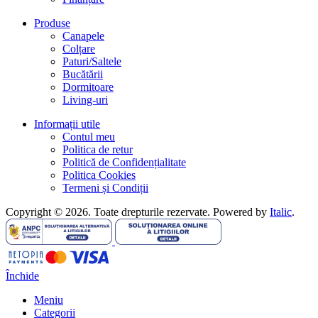
Produse
Canapele
Colțare
Paturi/Saltele
Bucătării
Dormitoare
Living-uri
Informații utile
Contul meu
Politica de retur
Politică de Confidențialitate
Politica Cookies
Termeni și Condiții
Copyright © 2026. Toate drepturile rezervate. Powered by
Italic
.
Închide
Meniu
Categorii