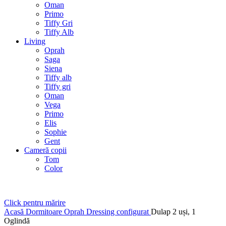
Oman
Primo
Tiffy Gri
Tiffy Alb
Living
Oprah
Saga
Siena
Tiffy alb
Tiffy gri
Oman
Vega
Primo
Elis
Sophie
Gent
Cameră copii
Tom
Color
Click pentru mărire
Acasă
Dormitoare
Oprah
Dressing configurat
Dulap 2 uși, 1
Oglindă