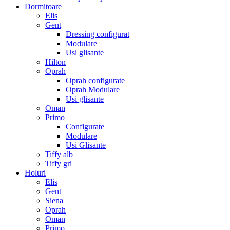
Dormitoare
Elis
Gent
Dressing configurat
Modulare
Usi glisante
Hilton
Oprah
Oprah configurate
Oprah Modulare
Usi glisante
Oman
Primo
Configurate
Modulare
Usi Glisante
Tiffy alb
Tiffy gri
Holuri
Elis
Gent
Siena
Oprah
Oman
Primo