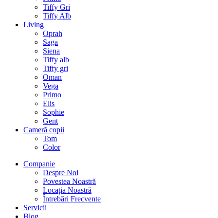
Tiffy Gri
Tiffy Alb
Living
Oprah
Saga
Siena
Tiffy alb
Tiffy gri
Oman
Vega
Primo
Elis
Sophie
Gent
Cameră copii
Tom
Color
Companie
Despre Noi
Povestea Noastră
Locația Noastră
Întrebări Frecvente
Servicii
Blog