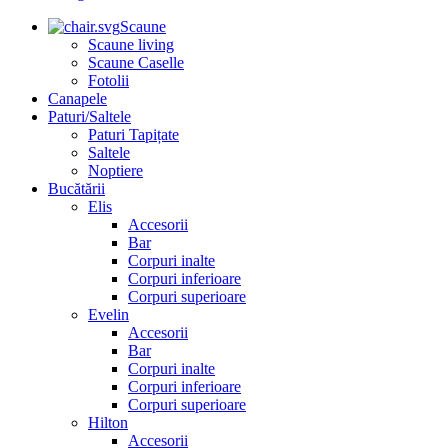
Scaune
Scaune living
Scaune Caselle
Fotolii
Canapele
Paturi/Saltele
Paturi Tapițate
Saltele
Noptiere
Bucătării
Elis
Accesorii
Bar
Corpuri inalte
Corpuri inferioare
Corpuri superioare
Evelin
Accesorii
Bar
Corpuri inalte
Corpuri inferioare
Corpuri superioare
Hilton
Accesorii