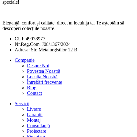
speciale!
Eleganță, confort și calitate, direct în locuința ta. Te așteptăm să
descoperi colecțiile noastre!
CUI: 49978977
Nr.Reg.Com. J08/1367/2024
Adresa: Str. Metalurgistilor 12 B
Companie
Despre Noi
Povestea Noastră
Locația Noastră
Întrebări frecvente
Blog
Contact
Servicii
Livrare
Garanții
Montaj
Consultanță
Proiectare
Finanțare