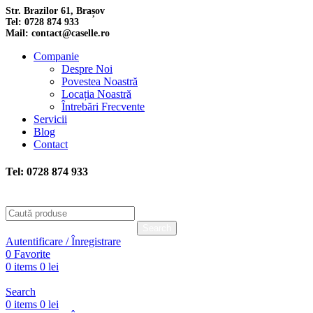
Str. Brazilor 61, Brașov
Tel: 0728 874 933
Mail: contact@caselle.ro
Companie
Despre Noi
Povestea Noastră
Locația Noastră
Întrebări Frecvente
Servicii
Blog
Contact
Tel: 0728 874 933
Search
Autentificare / Înregistrare
0
Favorite
0
items
0
lei
Search
0
items
0
lei