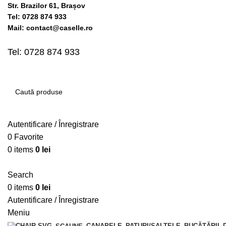
Str. Brazilor 61, Brașov
Tel: 0728 874 933
Mail: contact@caselle.ro
Tel: 0728 874 933
Autentificare / Înregistrare
0
Favorite
0
items
0
lei
Search
0
items
0
lei
Autentificare / Înregistrare
Meniu
CANAPELE
PATURI/SALTELE
BUCĂTĂRII