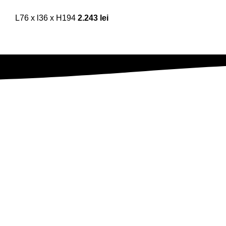
L76 x l36 x H194
2.243
lei
Abonează-te la newsletter
Fii primul care află despre noutăți, oferte exclusive și surprize s
Companie
Despre Noi
Eleganță, confort și calitate, direct
în locuința ta. Te așteptăm să
Povestea Noastră
descoperi colecțiile noastre!
Locația Noastră
CUI: 49978977
Întrebări frecvente