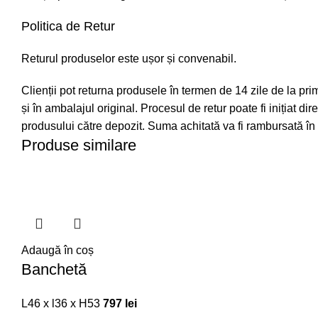
Politica de Retur
Returul produselor este ușor și convenabil.
Clienții pot returna produsele în termen de 14 zile de la pri
și în ambalajul original. Procesul de retur poate fi inițiat dir
produsului către depozit. Suma achitată va fi rambursată în c
Produse similare
Adaugă în coș
Banchetă
L46 x l36 x H53
797
lei