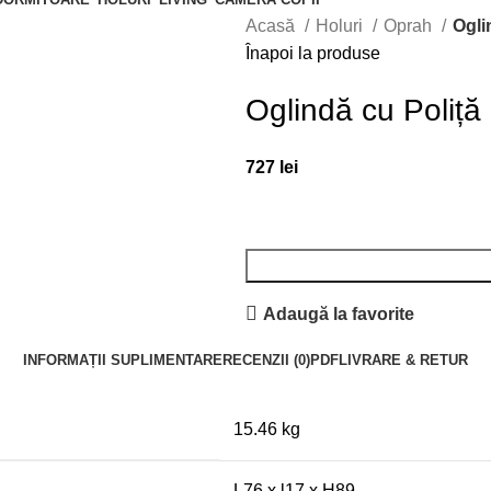
Acasă
Holuri
Oprah
Ogli
Înapoi la produse
Oglindă cu Poliță
727
lei
Adaugă la favorite
INFORMAȚII SUPLIMENTARE
RECENZII (0)
PDF
LIVRARE & RETUR
15.46 kg
L76 x l17 x H89