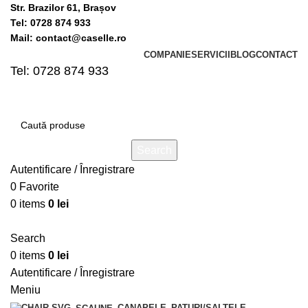
Str. Brazilor 61, Brașov
Tel: 0728 874 933
Mail: contact@caselle.ro
COMPANIE
SERVICII
BLOG
CONTACT
Tel: 0728 874 933
Search
Autentificare / Înregistrare
0
Favorite
0
items
0
lei
Search
0
items
0
lei
Autentificare / Înregistrare
Meniu
CANAPELE
PATURI/SALTELE