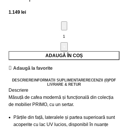
1.149
lei
ADAUGĂ ÎN COȘ
Adaugă la favorite
DESCRIERE
INFORMAȚII SUPLIMENTARE
RECENZII (0)
PDF
LIVRARE & RETUR
Descriere
Măsuță de cafea modernă și funcțională din colecția
de mobilier PRIMO, cu un sertar.
Părțile din față, lateralele și partea superioară sunt
acoperite cu lac UV lucios, disponibil în nuanțe