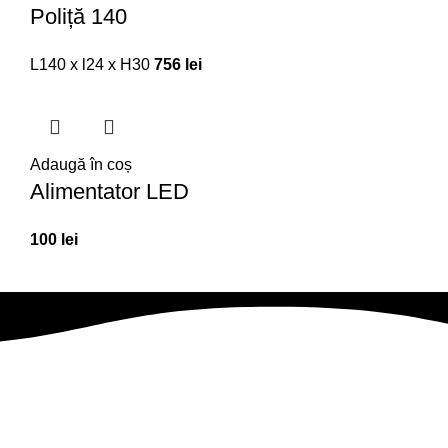
Poliță 140
L140 x l24 x H30
756
lei
Adaugă în coș
Alimentator LED
100
lei
Abonează-te la newsletter
Fii primul care află despre noutăți, oferte exclusive și surprize