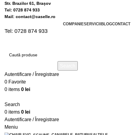
Str. Brazilor 61, Brașov
Tel: 0728 874 933
Mail: contact@caselle.ro
COMPANIE
SERVICII
BLOG
CONTACT
Tel: 0728 874 933
Search
Autentificare / Înregistrare
0
Favorite
0
items
0
lei
Search
0
items
0
lei
Autentificare / Înregistrare
Meniu
CANAPELE
PATURI/SALTELE