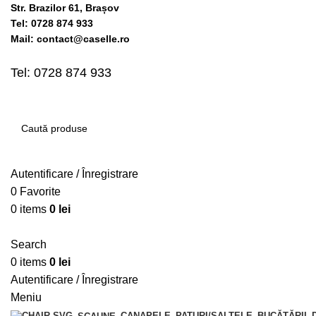
Str. Brazilor 61, Brașov
Tel: 0728 874 933
Mail: contact@caselle.ro
Tel: 0728 874 933
Autentificare / Înregistrare
0
Favorite
0
items
0
lei
Search
0
items
0
lei
Autentificare / Înregistrare
Meniu
CANAPELE
PATURI/SALTELE
BUCĂTĂRII