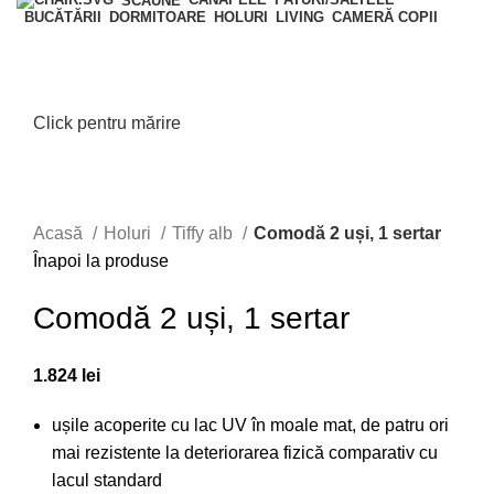
SCAUNE
BUCĂTĂRII
DORMITOARE
HOLURI
LIVING
CAMERĂ COPII
Click pentru mărire
Acasă
Holuri
Tiffy alb
Comodă 2 uși, 1 sertar
Înapoi la produse
Comodă 2 uși, 1 sertar
1.824
lei
ușile acoperite cu lac UV în moale mat, de patru ori
mai rezistente la deteriorarea fizică comparativ cu
lacul standard