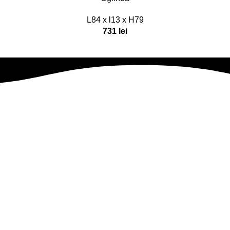
L84 x l13 x H79
731
lei
Abonează-te la newsletter
Fii primul care află despre noutăți, oferte exclusive și surprize
speciale!
Eleganță, confort și calitate, direct în locuința ta. Te așteptăm să
descoperi colecțiile noastre!