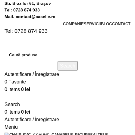
Str. Brazilor 61, Brașov
Tel: 0728 874 933
Mail: contact@caselle.ro
COMPANIE
SERVICII
BLOG
CONTACT
Tel: 0728 874 933
Search
Autentificare / Înregistrare
0
Favorite
0
items
0
lei
Search
0
items
0
lei
Autentificare / Înregistrare
Meniu
CANAPELE
PATURI/SALTELE